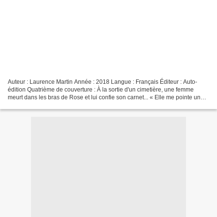
Auteur : Laurence Martin Année : 2018 Langue : Français Éditeur : Auto-
édition Quatrième de couverture : À la sortie d'un cimetière, une femme
meurt dans les bras de Rose et lui confie son carnet... « Elle me pointe un
petit carnet qui gît le long du...