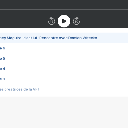
bey Maguire, c'est lui ! Rencontre avec Damien Witecka
e 6
e 5
e 4
e 3
s créatrices de la VF !
e 2
e 1
e Mektoub My Love arrive enfin ! Rencontre avec Shaïn Boumedine et Sal