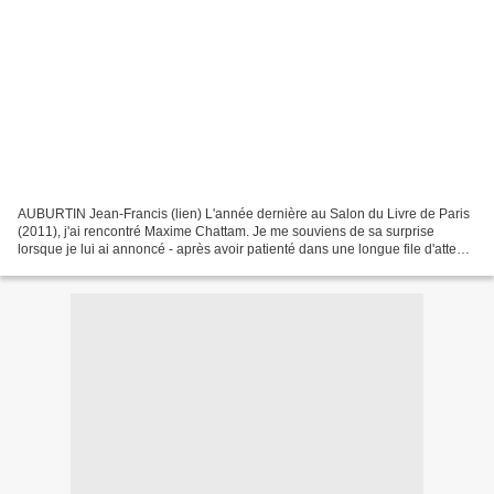
AUBURTIN Jean-Francis (lien) L'année dernière au Salon du Livre de Paris
(2011), j'ai rencontré Maxime Chattam. Je me souviens de sa surprise
lorsque je lui ai annoncé - après avoir patienté dans une longue file d'attente
pleine de fans avertis et passionnés...