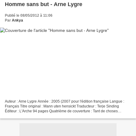
Homme sans but - Arne Lygre
Publié le 08/05/2012 à 11:06
Par
Ankya
Auteur : Arne Lygre Année : 2005 (2007 pour l'édition française Langue :
Français Titre original : Mann uten hensickt Traducteur : Terje Sinding
Éditeur : L'Arche 94 pages Quatrième de couverture : Tant de choses
auraient pu rater.Mais rien n'avait raté.Tout...